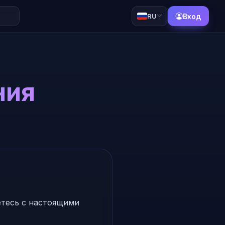
RU
Вход
ния
етесь с настоящими