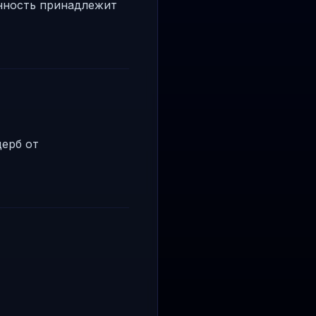
енность принадлежит
щерб от